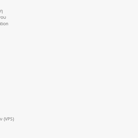
ξη
νου
tion
ν (VPS)