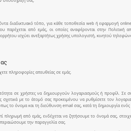
ν υποστήριξή σας.
ντα διαδικτυακό τόπο, για κάθε τοποθεσία web ή εφαρμογή online, 
που παρέχεται από εμάς, οι οποίες αναφέρονται στην Πολιτική
πορρήτου ισχύει ανεξαρτήτως χρήσης υπολογιστή, κινητού τηλεφώνο
ίας
χετε πληροφορίες απευθείας σε εμάς.
ότητα σε χρήστες να δημιουργούν λογαριασμούς ή προφίλ. Σε συν
 σχετικά με το άτομό σας προκειμένου να ρυθμίσετε τον λογαρια
πως το όνομα και τη διεύθυνση email σας, κατά τη δημιουργία ενό
πί πληρωμή από εμάς, ενδέχεται να ζητήσουμε το όνομά σας, στοιχ
εκπεραιώσουμε την παραγγελία σας.