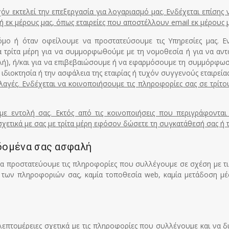
όν εκτελεί την επεξεργασία για λογαριασμό μας. Ενδέχεται επίσης 
 εκ μέρους μας, όπως εταιρείες που αποστέλλουν email εκ μέρους μ
νόμο ή όταν οφείλουμε να προστατεύσουμε τις Υπηρεσίες μας. Ε
 τρίτα μέρη για να συμμορφωθούμε με τη νομοθεσία ή για να αντ
λή), ή/και για να επιβεβαιώσουμε ή να εφαρμόσουμε τη συμμόρφωσή 
 ιδιοκτησία ή την ασφάλεια της εταιρίας ή τυχόν συγγενούς εταιρεία
λλαγές. Ενδέχεται να κοινοποιήσουμε τις πληροφορίες σας σε τρίτ
με εντολή σας. Εκτός από τις κοινοποιήσεις που περιγράφονται
ετικά με σας με τρίτα μέρη εφόσον δώσετε τη συγκατάθεσή σας ή τ
εδομένα σας ασφαλή
 να προστατεύουμε τις πληροφορίες που συλλέγουμε σε σχέση με τι
των πληροφοριών σας, καμία τοποθεσία web, καμία μετάδοση μέσ
επτομέρειες σχετικά με τις πληροφορίες που συλλέγουμε και να διο