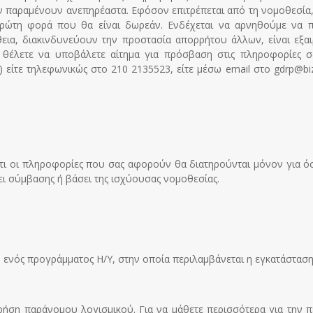
 παραμένουν ανεπηρέαστα. Εφόσον επιτρέπεται από τη νομοθεσία, ε
πρώτη φορά που θα είναι δωρεάν. Ενδέχεται να αρνηθούμε να 
εια, διακινδυνεύουν την προστασία απορρήτου άλλων, είναι εξα
 θέλετε να υποβάλετε αίτημα για πρόσβαση στις πληροφορίες σ
) είτε τηλεφωνικώς στο 210 2135523, είτε μέσω email στο
gdrp@biz
ι οι πληροφορίες που σας αφορούν θα διατηρούνται μόνον για όσο
ει σύμβασης ή βάσει της ισχύουσας νομοθεσίας.
η ενός προγράμματος Η/Υ, στην οποία περιλαμβάνεται η εγκατάστασ
ήση παράνομου λογισμικού. Για να μάθετε περισσότερα για την πε