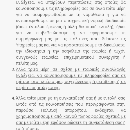
Ενδέχεται να υπάρξουν περιπτώσεις στις οποίες θα
κοινοποιήσουμε τις πληροφορίες σας σε άλλα τρίτα μέρη
για να συμμορφωθούμε με τη νομοθεσία ή για να
ανταποκριθούμε σε μια υποχρεωτική νομική διαδικασία
(όπως ένταλμα έρευνας ή άλλη δικαστική εντολή), ή/και
για να επιβεβαιώσουμε ή να εφαρμόσουμε τη
συμμόρφωσή μας με τις πολιτικές που διέπουν τις
Υπηρεσίες μας και για να προστατεύσουμε τα δικαιώματα,
την ιδιοκτησία ή την ασφάλεια της εταιρίας ή τυχόν
συγγενούς εταιρείας, επιχειρηματικού συνεργάτη ή
πελάτη μας.
Άλλα τρίτα μέρη σε σχέση με εταιρικές συναλλαγές.
Ενδέχεται να κοινοποιήσουμε τις πληροφορίες σας σε
τρίτους στο πλαίσιο μιας συγχώνευσης ή μετάθεσης ή σε
περίπτωση πτώχευσης.
Άλλα τρίτα μέρη με τη συγκατάθεσή σας ή με εντολή σας.
Εκτός από τις κοινοποιήσεις που περιγράφονται στην
παρούσα Πολιτική απορρήτου, ενδέχεται να
χρησιμοποιήσουμε από κοινού πληροφορίες σχετικά με
σας με τρίτα μέρη εφόσον δώσετε τη συγκατάθεσή σας ή
το ζητήσετε.