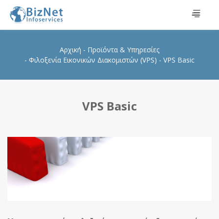
Αρχική
Προϊόντα & Υπηρεσίες
Φιλοξενία Εικονικών Διακομιστών (VPS)
VPS Basic
VPS Basic