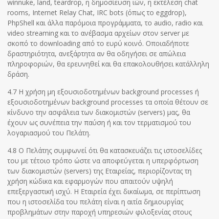
winnuke, land, teardrop, η δημοσίευση ιών, η εκτέλεση chat
rooms, Internet Relay Chat, IRC bots (όπως το eggdrop),
PhpShell και άλλα παρόμοια προγράμματα, το audio, radio και
video streaming και το ανέβασμα αρχείων στον server με
σκοπό το downloading από το ευρύ κοινό. Οποιαδήποτε
δραστηριότητα, ανεξάρτητα αν θα οδηγήσει σε απώλεια
πληροφοριών, θα ερευνηθεί και θα επακολουθήσει κατάλληλη
δράση.
4.7 Η χρήση μη εξουσιοδοτημένων background processes ή
εξουσιοδοτημένων background processes τα οποία θέτουν σε
κίνδυνο την ασφάλεια των διακομιστών (servers) μας, θα
έχουν ως συνέπεια την παύση ή και τον τερματισμού του
λογαριασμού του Πελάτη.
4.8 Ο Πελάτης συμφωνεί ότι θα κατασκευάζει τις ιστοσελίδες
του με τέτοιο τρόπο ώστε να αποφεύγεται η υπερφόρτωση
των διακομιστών (servers) της Εταιρείας, περιορίζοντας τη
χρήση κώδικα και εφαρμογών που απαιτούν υψηλή
επεξεργαστική ισχύ. Η Εταιρεία έχει δικαίωμα, σε περίπτωση
που η ιστοσελίδα του πελάτη είναι η αιτία δημιουργίας
προβλημάτων στην παροχή υπηρεσιών φιλοξενίας στους