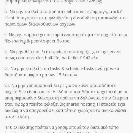
(συμπεριλαμβανομένου του Google Cash / AdSpy)
iv. Να μην εκτελεί οποιοδήποτε bit torrent εφαρμογή, track ή
client. Απαγορεύεται η φιλοξενία ή διασύνδεση οποιονδήποτε
παράνομων διακινούμενων αρχείων.
v. Να μην συμμετέχει σε καμιά δραστηριότητα που σχετίζεται με
file-sharing & peer-to-peer δίκτυα.
vi. Να μην θέτει σε λειτουργία ή υποστηρίζει gaming servers
όπως counter-strike, half-life, battlefield1942 κλπ
vii. Να μην εκτελεί cron tasks & schedule tasks ανά χρονικά
διαστήματα μικρότερα των 15 λεπτών.
viii. Να μην χρησιμοποιεί Script για να καλεί οποιοδήποτε
αρχείο δεν είναι τοπικό. Η κλήση οποιοδήποτε αρχείου ή url σε
απομακρυσμένο διακομιστή πρέπει να δηλώνεται στην Εταιρεία
όταν αφορά πακέτα φιλοξενίας shared hosting. Η εταιρεία έχει
δικαίωμα να απαγορεύσει κάτι τέτοιο χωρίς να το ανακοινώσει
στον πελάτη.
4.10 Ο Πελάτης πρέπει να χρησιμοποιεί τον δικτυακό τόπο