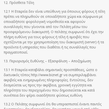
12. Πρόσθετα Τέλη
12.1 Η Εταιρεία δεν είναι υπεύθυνη για όποιους φόρους ή τέλη
πρέπει να πληρωθούν σε οποιαδήποτε χώρα και σύμφωνα με
οποιαδήποτε φορολογική νομοθεσία και αφορούν
συναλλαγές που γίνονται από τον Πελάτη μέσω του
προσφερόμενου διακομιστή. Ο πελάτης συμφωνεί ότι έχει την
πλήρη ευθύνη για τους φόρους ή τέλη ή αμοιβές που
σχετίζονται με την χρησιμοποίηση του διακομιστή (server) ή τα
προϊόντα ή υπηρεσίες που διαθέτει ή τις συναλλαγές που
πραγματοποιεί.
13. Περιορισμός Ευθύνης – Εξασφάλιση – Αποζημίωση
13.1 Η Εταιρεία καταβάλει σημαντικές προσπάθειες, ώστε ο
δικτυακός τόπος http://www.biznet.gr να συμπεριλαμβάνει
ακριβείς και ενημερωμένες πληροφορίες. Εντούτοις, δεν
δεσμεύεται ως προς την ακρίβεια, χρονική εγγύτητα και
πληρότητα του περιεχομένου που δημοσιεύεται και κατά
συνέπεια δεν φέρει οιασδήποτε φύσεως ευθύνη.
13.2 Ο Πελάτης συμφωνεί ότι θα υπερασπιστεί έναντι παντός