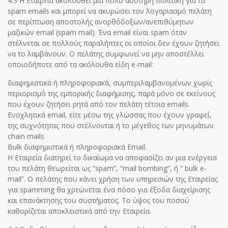
4.3 Η Εταιρεία ακολουθεί μια πολύ αυστηρή πολιτική για τα
spam emails και μπορεί να ακυρώσει τον λογαριασμό πελάτη
σε περίπτωση αποστολής ανορθόδοξων/ανεπιθύμητων
μαζικών email (spam mail). Ένα email είναι spam όταν
στέλνεται σε πολλούς παραλήπτες οι οποίοι δεν έχουν ζητήσει
να το λαμβάνουν. Ο πελάτης συμφωνεί να μην αποστέλλει
οποιοδήποτε από τα ακόλουθα είδη e-mail:
διαφημιστικά ή πληροφοριακά, συμπεριλαμβανομένων χωρίς
περιορισμό της εμπορικής διαφήμισης, παρά μόνο σε εκείνους
που έχουν ζητήσει ρητά από τον πελάτη τέτοια emails.
Ενοχλητικά email, είτε μέσω της γλώσσας που έχουν γραφεί,
της συχνότητας που στέλνονται ή το μέγεθος των μηνυμάτων.
chain mails
Bulk διαφημιστικά ή πληροφοριακά Email.
Η Εταιρεία διατηρεί το δικαίωμα να αποφασίζει αν μια ενέργεια
του πελάτη θεωρείται ως “spam”, “mail bombing”, ή ” bulk e-
mail”. Ο πελάτης που κάνει χρήση των υπηρεσιών της Εταιρείας
για spamming θα χρεώνεται ένα πόσο για έξοδα διαχείρισης
και επανάκτησης του συστήματος. Το ύψος του ποσού
καθορίζεται αποκλειστικά από την Εταιρεία.