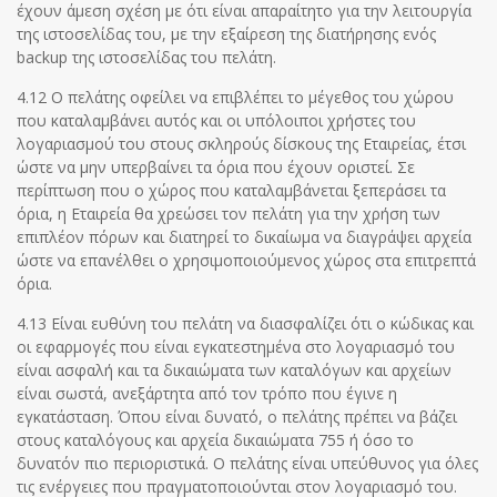
έχουν άμεση σχέση με ότι είναι απαραίτητο για την λειτουργία
της ιστοσελίδας του, με την εξαίρεση της διατήρησης ενός
backup της ιστοσελίδας του πελάτη.
4.12 Ο πελάτης οφείλει να επιβλέπει το μέγεθος του χώρου
που καταλαμβάνει αυτός και οι υπόλοιποι χρήστες του
λογαριασμού του στους σκληρούς δίσκους της Εταιρείας, έτσι
ώστε να μην υπερβαίνει τα όρια που έχουν οριστεί. Σε
περίπτωση που ο χώρος που καταλαμβάνεται ξεπεράσει τα
όρια, η Εταιρεία θα χρεώσει τον πελάτη για την χρήση των
επιπλέον πόρων και διατηρεί το δικαίωμα να διαγράψει αρχεία
ώστε να επανέλθει ο χρησιμοποιούμενος χώρος στα επιτρεπτά
όρια.
4.13 Είναι ευθύνη του πελάτη να διασφαλίζει ότι ο κώδικας και
οι εφαρμογές που είναι εγκατεστημένα στο λογαριασμό του
είναι ασφαλή και τα δικαιώματα των καταλόγων και αρχείων
είναι σωστά, ανεξάρτητα από τον τρόπο που έγινε η
εγκατάσταση. Όπου είναι δυνατό, ο πελάτης πρέπει να βάζει
στους καταλόγους και αρχεία δικαιώματα 755 ή όσο το
δυνατόν πιο περιοριστικά. Ο πελάτης είναι υπεύθυνος για όλες
τις ενέργειες που πραγματοποιούνται στον λογαριασμό του.