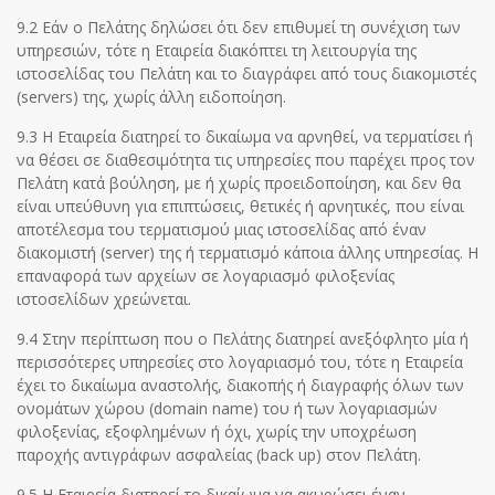
9.2 Εάν ο Πελάτης δηλώσει ότι δεν επιθυμεί τη συνέχιση των
υπηρεσιών, τότε η Εταιρεία διακόπτει τη λειτουργία της
ιστοσελίδας του Πελάτη και το διαγράφει από τους διακομιστές
(servers) της, χωρίς άλλη ειδοποίηση.
9.3 H Εταιρεία διατηρεί το δικαίωμα να αρνηθεί, να τερματίσει ή
να θέσει σε διαθεσιμότητα τις υπηρεσίες που παρέχει προς τον
Πελάτη κατά βούληση, με ή χωρίς προειδοποίηση, και δεν θα
είναι υπεύθυνη για επιπτώσεις, θετικές ή αρνητικές, που είναι
αποτέλεσμα του τερματισμού μιας ιστοσελίδας από έναν
διακομιστή (server) της ή τερματισμό κάποια άλλης υπηρεσίας. Η
επαναφορά των αρχείων σε λογαριασμό φιλοξενίας
ιστοσελίδων χρεώνεται.
9.4 Στην περίπτωση που ο Πελάτης διατηρεί ανεξόφλητο μία ή
περισσότερες υπηρεσίες στο λογαριασμό του, τότε η Εταιρεία
έχει το δικαίωμα αναστολής, διακοπής ή διαγραφής όλων των
ονομάτων χώρου (domain name) του ή των λογαριασμών
φιλοξενίας, εξοφλημένων ή όχι, χωρίς την υποχρέωση
παροχής αντιγράφων ασφαλείας (back up) στον Πελάτη.
9.5 Η Εταιρεία διατηρεί το δικαίωμα να ακυρώσει έναν