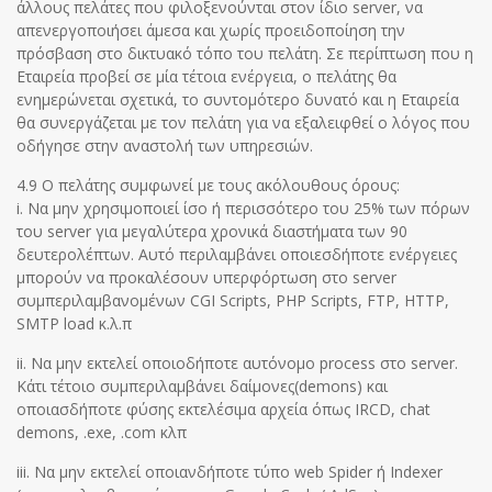
άλλους πελάτες που φιλοξενούνται στον ίδιο server, να
απενεργοποιήσει άμεσα και χωρίς προειδοποίηση την
πρόσβαση στο δικτυακό τόπο του πελάτη. Σε περίπτωση που η
Εταιρεία προβεί σε μία τέτοια ενέργεια, ο πελάτης θα
ενημερώνεται σχετικά, το συντομότερο δυνατό και η Εταιρεία
θα συνεργάζεται με τον πελάτη για να εξαλειφθεί ο λόγος που
οδήγησε στην αναστολή των υπηρεσιών.
4.9 Ο πελάτης συμφωνεί με τους ακόλουθους όρους:
i. Να μην χρησιμοποιεί ίσο ή περισσότερο του 25% των πόρων
του server για μεγαλύτερα χρονικά διαστήματα των 90
δευτερολέπτων. Αυτό περιλαμβάνει οποιεσδήποτε ενέργειες
μπορούν να προκαλέσουν υπερφόρτωση στο server
συμπεριλαμβανομένων CGI Scripts, PHP Scripts, FTP, HTTP,
SMTP load κ.λ.π
ii. Να μην εκτελεί οποιοδήποτε αυτόνομο process στο server.
Κάτι τέτοιο συμπεριλαμβάνει δαίμονες(demons) και
οποιασδήποτε φύσης εκτελέσιμα αρχεία όπως IRCD, chat
demons, .exe, .com κλπ
iii. Να μην εκτελεί οποιανδήποτε τύπο web Spider ή Indexer