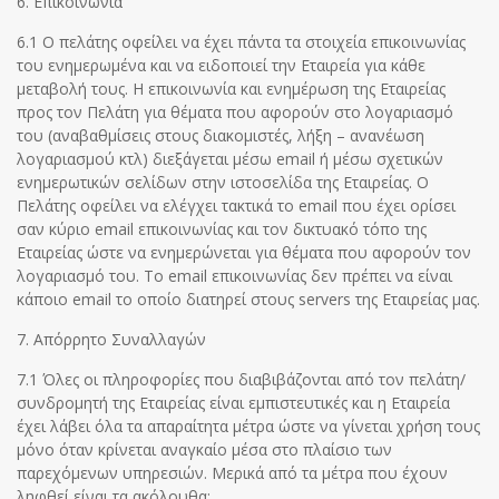
6. Επικοινωνία
6.1 Ο πελάτης οφείλει να έχει πάντα τα στοιχεία επικοινωνίας
του ενημερωμένα και να ειδοποιεί την Εταιρεία για κάθε
μεταβολή τους. H επικοινωνία και ενημέρωση της Εταιρείας
προς τον Πελάτη για θέματα που αφορούν στο λογαριασμό
του (αναβαθμίσεις στους διακομιστές, λήξη – ανανέωση
λογαριασμού κτλ) διεξάγεται μέσω email ή μέσω σχετικών
ενημερωτικών σελίδων στην ιστοσελίδα της Εταιρείας. Ο
Πελάτης οφείλει να ελέγχει τακτικά το email που έχει ορίσει
σαν κύριο email επικοινωνίας και τον δικτυακό τόπο της
Εταιρείας ώστε να ενημερώνεται για θέματα που αφορούν τον
λογαριασμό του. Το email επικοινωνίας δεν πρέπει να είναι
κάποιο email το οποίο διατηρεί στους servers της Εταιρείας μας.
7. Απόρρητο Συναλλαγών
7.1 Όλες οι πληροφορίες που διαβιβάζονται από τον πελάτη/
συνδρομητή της Εταιρείας είναι εμπιστευτικές και η Εταιρεία
έχει λάβει όλα τα απαραίτητα μέτρα ώστε να γίνεται χρήση τους
μόνο όταν κρίνεται αναγκαίο μέσα στο πλαίσιο των
παρεχόμενων υπηρεσιών. Μερικά από τα μέτρα που έχουν
ληφθεί είναι τα ακόλουθα: