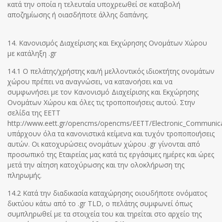
κατά την οποία η τελευταία υποχρεωθεί σε καταβολή
αποζημίωσης ή οιασδήποτε άλλης δαπάνης.
14. Κανονισμός Διαχείρισης και Εκχώρησης Ονομάτων Χώρου
με κατάληξη .gr
14.1 Ο πελάτης/χρήστης και/ή μελλοντικός ιδιοκτήτης ονομάτων
χώρου πρέπει να αναγνώσει, να κατανοήσει και να
συμφωνήσει με τον Κανονισμό Διαχείρισης και Εκχώρησης
Ονομάτων Χώρου και όλες τις τροποποιήσεις αυτού. Στην
σελίδα της ΕΕΤΤ
http://www.eett.gr/opencms/opencms/EETT/Electronic_Communic
υπάρχουν όλα τα κανονιστικά κείμενα και τυχόν τροποποιήσεις
αυτών. Οι κατοχυρώσεις ονομάτων χώρου .gr γίνονται από
προσωπικό της Εταιρείας μας κατά τις εργάσιμες ημέρες και ώρες
μετά την αίτηση κατοχύρωσης και την ολοκλήρωση της
πληρωμής.
14.2 Κατά την διαδικασία καταχώρησης οιουδήποτε ονόματος
δικτύου κάτω από το .gr TLD, ο πελάτης συμφωνεί όπως
συμπληρωθεί με τα στοιχεία του και τηρείται στο αρχείο της