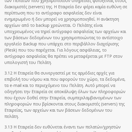
των Πελατών που χρησιμοποιούν υπηρεσίες φιλοξενίας στους
διακομιστές (servers) της. Η Εταιρεία δεν φέρει καμία ευθύνη σε
περίπτωση που το αντίγραφο ασφαλείας δεν είναι
ενημερωμένο ή δεν μπορεί να χρησιμοποιηθεί. Η ανάκτηση
αρχείων από το backup χρεώνεται. Ο Πελάτης είναι
υποχρεωμένος να τηρεί αντίγραφο ασφαλείας των αρχείων και
των βάσεων δεδομένων του χρησιμοποιώντας το αντίστοιχο
εργαλείο Backup που υπάρχει στο περιβάλλον διαχείρισης
(Plesk) που του παρέχεται. Για λόγους ασφάλειας, το
αντίγραφο ασφαλείας θα πρέπει να μεταφέρεται με FTP στον
υπολογιστή του Πελάτη.
3.12 Η Εταιρεία θα συνεργαστεί με τις αρμόδιες αρχές για
επιβολή του νόμου και που αφορούν τον χώρο, τα δεδομένα,
τα e-mail και το περιεχόμενο του Πελάτη. Αυτό μπορεί να
οδηγήσει την Εταιρεία σε αποκάλυψη όλων των πληροφοριών
που έχουν δοθεί στην Εταιρεία, συμπεριλαμβανομένων των
πληροφοριών που βρίσκονται στους διακομιστές (servers) της
Εταιρείας, των αρχείων και των βάσεων δεδομένων του
πελάτη.
3.13 Η Εταιρεία δεν ευθύνεται έναντι των πελατών/χρηστών