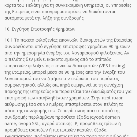
κάρτα του Πελάτη (για τη συγκεκριμένη υπηρεσία) οι Υπηρεσίες
της Εταιρείας είναι προγραμματισμένες να διακόπτονται
αυτόματα μετά την λήξη της συνδρομής.
10. Εγγύηση Επιστροφής Χρημάτων
10.1 Τα πακέτα φιλοξενίας εικονικών διακομιστών της Εταιρείας
συνοδεύονται από εγγύηση επιστροφής χρημάτων 90 ημερών
από την ημερομηνία έναρξης του λογαριασμού φιλοξενίας. Αν
ο πελάτης δεν μείνει ικανοποιημένος από το επίπεδο
υπηρεσιών φιλοξενίας εικονικών διακομιστών (VPS hosting)
της Εταιρείας, μπορεί μέσα σε 90 ημέρες από την έναρξη του
λογαριασμού του να ζητήσει την ακύρωση του παρόντος
συμφωνητικού, αλλιώς σιωπηρά συμφωνεί με τη συνέχιση
παροχής της υπηρεσίας και παραιτείται του δικαιώματός του για
επιστροφή των καταβληθέντων χρημάτων. Στην περίπτωση
ακύρωσης μέσα σε 90 ημέρες, επιστρέφεται στον πελάτη το
πόσο της συνδρομής του. Σε περίπτωση που το ποσό της
συνδρομής περιλάμβανε πρόσθετα έξοδα (αγορά domain
name, αγορά SSL, αγορά στατικής IP, προμήθειες τρίτων ή
προμήθειες τραπεζών ή πιστωτικών καρτών, έξοδα
εγκατάστασης, πρόσθετες υπηρεσίες) το ποσό της συνδρομής