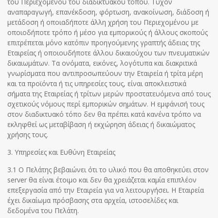
του Περιεχομένου του διαδικτυακού τόπου. Τυχόν
αναπαραγωγή, επανέκδοση, φόρτωση, ανακοίνωση, διάδοση ή
μετάδοση ή οποιαδήποτε άλλη χρήση του Περιεχομένου με
οποιοδήποτε τρόπο ή μέσο για εμπορικούς ή άλλους σκοπούς
επιτρέπεται μόνο κατόπιν προηγούμενης γραπτής άδειας της
Εταιρείας ή οποιουδήποτε άλλου δικαιούχου των πνευματικών
δικαιωμάτων. Τα ονόματα, εικόνες, λογότυπα και διακριτικά
γνωρίσματα που αντιπροσωπεύουν την Εταιρεία ή τρίτα μέρη
και τα προϊόντα ή τις υπηρεσίες τους, είναι αποκλειστικά
σήματα της Εταιρείας ή τρίτων μερών προστατευόμενα από τους
σχετικούς νόμους περί εμπορικών σημάτων. Η εμφάνισή τους
στον διαδικτυακό τόπο δεν θα πρέπει κατά κανένα τρόπο να
εκληφθεί ως μεταβίβαση ή εκχώρηση άδειας ή δικαιώματος
χρήσης τους.
3. Υπηρεσίες και Ευθύνη Εταιρείας
3.1 Ο Πελάτης βεβαιώνει ότι το υλικό που θα αποθηκεύει στον
server θα είναι έτοιμο και δεν θα χρειάζεται καμία επιπλέον
επεξεργασία από την Εταιρεία για να λειτουργήσει. Η Εταιρεία
έχει δικαίωμα πρόσβασης στα αρχεία, ιστοσελίδες και
δεδομένα του Πελάτη.