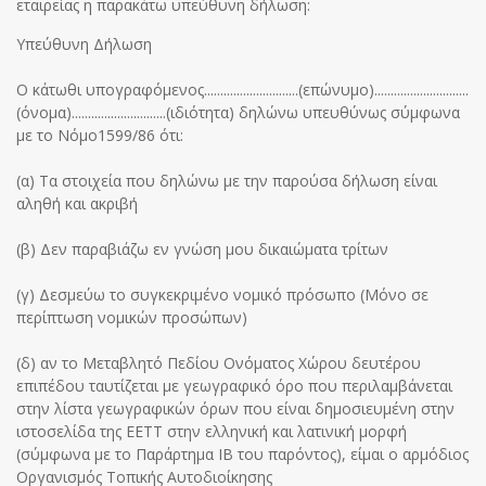
εταιρείας η παρακάτω υπεύθυνη δήλωση:
Υπεύθυνη Δήλωση
Ο κάτωθι υπογραφόμενος.............................(επώνυμο).............................
(όνομα).............................(ιδιότητα) δηλώνω υπευθύνως σύμφωνα
με το Νόμο1599/86 ότι:
(α) Τα στοιχεία που δηλώνω με την παρούσα δήλωση είναι
αληθή και ακριβή
(β) Δεν παραβιάζω εν γνώση μου δικαιώματα τρίτων
(γ) Δεσμεύω το συγκεκριμένο νομικό πρόσωπο (Μόνο σε
περίπτωση νομικών προσώπων)
(δ) αν το Μεταβλητό Πεδίου Ονόματος Χώρου δευτέρου
επιπέδου ταυτίζεται με γεωγραφικό όρο που περιλαμβάνεται
στην λίστα γεωγραφικών όρων που είναι δημοσιευμένη στην
ιστοσελίδα της ΕΕΤΤ στην ελληνική και λατινική μορφή
(σύμφωνα με το Παράρτημα ΙΒ του παρόντος), είμαι ο αρμόδιος
Οργανισμός Τοπικής Αυτοδιοίκησης