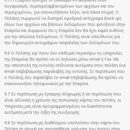
λογαριασμό, συμπεριλαμβανομένων των αρχείων και του
περιεχομένου, για οποιονδήποτε λόγο, ανά πάσα στιγμή. Ο
Πελάτης συμφωνεί να διατηρεί εφεδρικά αντίγραφα (back up)
όλων των αρχείων και βάσεων δεδομένων που φιλοξενεί στην
Εταιρεία και συμφωνεί ότι η Εταιρεία δεν θα έχει καμία ευθύνη
για την απώλεια δεδομένων. Ο Πελάτης είναι υπεύθυνος για
την δημιουργία αντιγράφων ασφαλείας των δεδομένων του.
9.6 Ο Πελάτης εφ’ όσον δεν επιθυμεί περαιτέρω τις υπηρεσίες
της Εταιρείας θα πρέπει να το δηλώσει μέσω email ή Fax. Με
την αποστολή της εντολής στέλνεται αυτόματα στον πελάτη ένα
email επιβεβαίωσης παραλαβής της εντολής. Σε περίπτωση που
ο Πελάτης δεν παραλάβει το email επιβεβαίωσης θα πρέπει να
επικοινωνήσει τηλεφωνικώς με την Εταιρεία.
9.7 Σε περίπτωση μη έγκαιρης πληρωμής ή σε περίπτωση που
είναι αδύνατη η χρέωση της πιστωτικής κάρτας του πελάτη, οι
Υπηρεσίες μας είναι προγραμματισμένες να διακόπτονται
αυτόματα μετά την λήξη της συνδρομής.
9.8 Σε περίπτωση μη διαθέσιμου υπολοίπου στην κάρτα του
Πελάτη τη στιγμή της προσπάθειας χρέωσης του ποσού στην