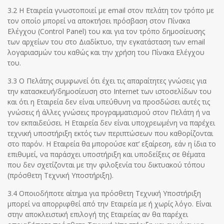
3.2 Η Εταιρεία γνωστοποιεί με email στον πελάτη τον τρόπο με
τον οποίο μπορεί να αποκτήσει πρόσβαση στον Πίνακα
Ελέγχου (Control Panel) του και για τον τρόπο δημοσίευσης
των αρχείων του στο Διαδίκτυο, την εγκατάσταση των email
λογαριασμών του καθώς και την χρήση του Πίνακα Ελέγχου
του.
3.3 Ο Πελάτης συμφωνεί ότι έχει τις απαραίτητες γνώσεις για
την κατασκευή/δημοσίευση στο Internet των ιστοσελίδων του
και ότι η Εταιρεία δεν είναι υπεύθυνη να προσδώσει αυτές τις
γνώσεις ή άλλες γνώσεις προγραμματισμού στον Πελάτη ή να
τον εκπαιδεύσει. Η Εταιρεία δεν είναι υποχρεωμένη να παρέχει
τεχνική υποστήριξη εκτός των περιπτώσεων που καθορίζονται
στο παρόν. Η Εταιρεία θα μπορούσε κατ’ εξαίρεση, εάν η ίδια το
επιθυμεί, να παράσχει υποστήριξη και υποδείξεις σε θέματα
που δεν σχετίζονται με την φιλοξενία του δικτυακού τόπου
(πρόσθετη Τεχνική Υποστήριξη).
3.4 Οποιοδήποτε αίτημα για πρόσθετη Τεχνική Υποστήριξη
μπορεί να απορριφθεί από την Εταιρεία με ή χωρίς λόγο. Είναι
στην αποκλειστική επιλογή της Εταιρείας αν θα παρέχει