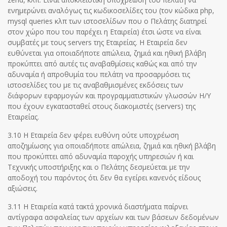
ενημερώνει αναλόγως τις κωδικοσελίδες του (τον κώδικα php,
mysql queries κλπ των ιστοσελίδων που ο Πελάτης διατηρεί
στον χώρο που του παρέχει η Εταιρεία) έτσι ώστε να είναι
συμβατές με τους servers της Εταιρείας. Η Εταιρεία δεν
ευθύνεται για οποιαδήποτε απώλεια, ζημιά και ηθική βλάβη
προκύπτει από αυτές τις αναβαθμίσεις καθώς και από την
αδυναμία ή απροθυμία του πελάτη να προσαρμόσει τις
ιστοσελίδες του με τις αναβαθμισμένες εκδόσεις των
διάφορων εφαρμογών και προγραμματιστικών γλωσσών Η/Υ
που έχουν εγκατασταθεί στους διακομιστές (servers) της
Εταιρείας.
3.10 Η Εταιρεία δεν φέρει ευθύνη ούτε υποχρέωση
αποζημίωσης για οποιαδήποτε απώλεια, ζημιά και ηθική βλάβη
που προκύπτει από αδυναμία παροχής υπηρεσιών ή και
Τεχνικής υποστήριξης και ο Πελάτης δεσμεύεται με την
αποδοχή του παρόντος ότι δεν θα εγείρει κανενός είδους
αξιώσεις.
3.11 Η Εταιρεία κατά τακτά χρονικά διαστήματα παίρνει
αντίγραφα ασφαλείας των αρχείων και των βάσεων δεδομένων