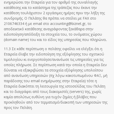
ενημερώσει την Εταιρεία για τον αριθμό της συναλλαγής
κατάθεσης και το κατάστημα της τράπεζας που έκανε την
κατάθεση τουλάχιστον 2 εργάσιμες ημέρες πριν την λήξη της
συνδρομής. Ο Πελάτης θα πρέπει να στείλει με FAX στο
2106746334 ή με email στο accounting@biznet.gr, το
αποδεικτικό κατάθεσης αναγράφοντας ξεκάθαρα στην
ειδοποίηση/απόδειξη τα στοιχεία του, το ονόματος χώρου
(domain name) του και το είδος της υπηρεσίας που πληρώνει.
11.3 Σε κάθε περίπτωση ο πελάτης οφείλει να ελέγξει ότι η
Εταιρεία έλαβε την ειδοποίηση της εξόφλησης του σχετικού
τιμολογίου κι ενεργοποίησε/ανανέωσε τις υπηρεσίες για τις
οποίες πλήρωσε. Σε περίπτωση κατά την οποία η Εταιρεία δεν
δύναται να εξακριβώσει τα στοιχεία εξόφλησης υπολοίπου
από ανανέωση υπηρεσιών (πχ λόγω κακοτυπωμένου ΦΑΞ, μή
παράδοσης του email ενημέρωσης στην Εταιρεία) τότε η
Εταιρεία διακόπτει τη λειτουργία της ιστοσελίδας του Πελάτη
και το διαγράφει από τους διακομιστές (servers) της, χωρίς
καμία απολύτως ευθύνη για τυχόν ζημίες ή βλάβες που
προκληθούν από τον τερματισμό/διακοπή των υπηρεσιών της
προς τον Πελάτη.