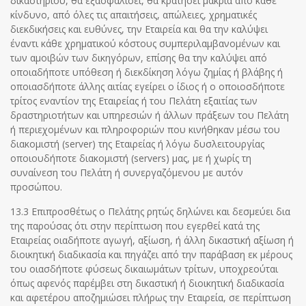
δικαστηρίου, θα εξασφαλίσει, θα κρατήσει μακριά από κάθε
κίνδυνο, από όλες τις απαιτήσεις, απώλειες, χρηματικές
διεκδικήσεις και ευθύνες, την Εταιρεία και θα την καλύψει
έναντι κάθε χρηματικού κόστους συμπεριλαμβανομένων και
των αμοιβών των δικηγόρων, επίσης θα την καλύψει από
οποιαδήποτε υπόθεση ή διεκδίκηση λόγω ζημίας ή βλάβης ή
οποιασδήποτε άλλης αιτίας εγείρει o ίδιος ή ο οποιοσδήποτε
τρίτος εναντίον της Εταιρείας ή του Πελάτη εξαιτίας των
δραστηριοτήτων και υπηρεσιών ή άλλων πράξεων του Πελάτη
ή περιεχομένων και πληροφοριών που κινήθηκαν μέσω του
διακομιστή (server) της Εταιρείας ή λόγω δυσλειτουργίας
οποιουδήποτε διακομιστή (servers) μας, με ή χωρίς τη
συναίνεση του Πελάτη ή συνεργαζόμενου με αυτόν
προσώπου.
13.3 Επιπροσθέτως ο Πελάτης ρητώς δηλώνει και δεσμεύει δια
της παρούσας ότι στην περίπτωση που εγερθεί κατά της
Εταιρείας οιαδήποτε αγωγή, αξίωση, ή άλλη δικαστική αξίωση ή
διοικητική διαδικασία και πηγάζει από την παράβαση εκ μέρους
του οιασδήποτε φύσεως δικαιωμάτων τρίτων, υποχρεούται
όπως αφενός παρέμβει στη δικαστική ή διοικητική διαδικασία
και αφετέρου αποζημιώσει πλήρως την Εταιρεία, σε περίπτωση