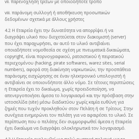
vii. παρενόχληση τρίτων με οποιοδήποτε τρόπο
viii. παράνομη συλλογή ή αποθήκευση προσωπικών
δεδομένων σχετικά με άλλους χρήστες
4.2 H Εταιρεία έχει την δυνατότητα να απορρίψει ή να
διαγράψει υλικό που διοχετεύεται στον διακομιστή (server)
που έχει παραχωρήσει, αν αυτό το υλικό αντιβαίνει
οποιαδήποτε νομοθεσία σε σχέση με πνευματικά δικαιώματα,
copyright, είναι πορνογραφικού, ρατσιστικού ή πειρατικού
περιεχομένου (hacking, pirate softwares, warez sites, serial
numbers), αφορά στη διακίνηση ναρκωτικών, την προσπάθεια
παράνομης εισχώρησης σε έναν ηλεκτρονικό υπολογιστή ή
αντιβαίνει σε οποιονδήποτε άλλο νόμο. Σε τέτοιες περιπτώσεις
η Εταιρεία έχει το δικαίωμα, χωρίς προειδοποίηση, να
απενεργοποιήσει άμεσα το λογαριασμό και την πρόσβαση στην
ιστοσελίδα (site) μέσω διαδικτύου χωρίς καμία ευθύνη για
ζημιές που τυχόν προκληθούν στον Πελάτη ή σε Τρίτους. Στην
συνέχεια ενημερώνει τον πελάτη για να αφαιρέσει το υλικό. Σε
περίπτωση που ο πελάτης δεν συμμορφωθεί άμεσα η Εταιρεία
έχει δικαίωμα να διαγράψει ολοκληρωτικά τον λογαριασμό.