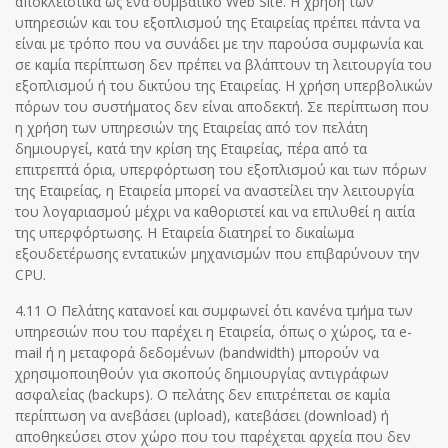
αποκλειστικά ως ένα συμβατικό Web Site. Η χρήση των
υπηρεσιών και του εξοπλισμού της Εταιρείας πρέπει πάντα να
είναι με τρόπο που να συνάδει με την παρούσα συμφωνία και
σε καμία περίπτωση δεν πρέπει να βλάπτουν τη λειτουργία του
εξοπλισμού ή του δικτύου της Εταιρείας. Η χρήση υπερβολικών
πόρων του συστήματος δεν είναι αποδεκτή. Σε περίπτωση που
η χρήση των υπηρεσιών της Εταιρείας από τον πελάτη
δημιουργεί, κατά την κρίση της Εταιρείας, πέρα από τα
επιτρεπτά όρια, υπερφόρτωση του εξοπλισμού και των πόρων
της Εταιρείας, η Εταιρεία μπορεί να αναστείλει την λειτουργία
του λογαριασμού μέχρι να καθοριστεί και να επιλυθεί η αιτία
της υπερφόρτωσης. Η Εταιρεία διατηρεί το δικαίωμα
εξουδετέρωσης εντατικών μηχανισμών που επιβαρύνουν την
CPU.
4.11 Ο Πελάτης κατανοεί και συμφωνεί ότι κανένα τμήμα των
υπηρεσιών που του παρέχει η Εταιρεία, όπως ο χώρος, τα e-
mail ή η μεταφορά δεδομένων (bandwidth) μπορούν να
χρησιμοποιηθούν για σκοπούς δημιουργίας αντιγράφων
ασφαλείας (backups). Ο πελάτης δεν επιτρέπεται σε καμία
περίπτωση να ανεβάσει (upload), κατεβάσει (download) ή
αποθηκεύσει στον χώρο που του παρέχεται αρχεία που δεν