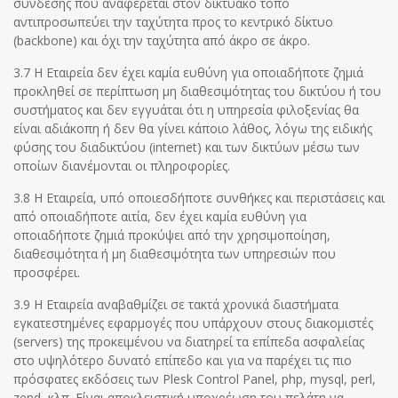
σύνδεσης που αναφέρεται στον δικτυακό τόπο
αντιπροσωπεύει την ταχύτητα προς το κεντρικό δίκτυο
(backbone) και όχι την ταχύτητα από άκρο σε άκρο.
3.7 Η Εταιρεία δεν έχει καμία ευθύνη για οποιαδήποτε ζημιά
προκληθεί σε περίπτωση μη διαθεσιμότητας του δικτύου ή του
συστήματος και δεν εγγυάται ότι η υπηρεσία φιλοξενίας θα
είναι αδιάκοπη ή δεν θα γίνει κάποιο λάθος, λόγω της ειδικής
φύσης του διαδικτύου (internet) και των δικτύων μέσω των
οποίων διανέμονται οι πληροφορίες.
3.8 Η Εταιρεία, υπό οποιεσδήποτε συνθήκες και περιστάσεις και
από οποιαδήποτε αιτία, δεν έχει καμία ευθύνη για
οποιαδήποτε ζημιά προκύψει από την χρησιμοποίηση,
διαθεσιμότητα ή μη διαθεσιμότητα των υπηρεσιών που
προσφέρει.
3.9 Η Εταιρεία αναβαθμίζει σε τακτά χρονικά διαστήματα
εγκατεστημένες εφαρμογές που υπάρχουν στους διακομιστές
(servers) της προκειμένου να διατηρεί τα επίπεδα ασφαλείας
στο υψηλότερο δυνατό επίπεδο και για να παρέχει τις πιο
πρόσφατες εκδόσεις των Plesk Control Panel, php, mysql, perl,
zend, κλπ. Είναι αποκλειστική υποχρέωση του πελάτη να