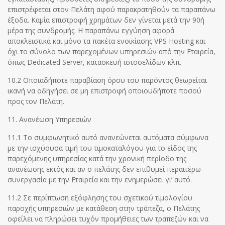
επιστρέφεται στον Πελάτη αφού παρακρατηθούν τα παραπάνω
έξοδα. Καμία επιστροφή χρημάτων δεν γίνεται μετά την 90ή
μέρα της συνδρομής. Η παραπάνω εγγύηση αφορά
αποκλειστικά και μόνο τα πακέτα ενοικίασης VPS Hosting και
όχι το σύνολο των παρεχομένων υπηρεσιών από την Εταιρεία,
όπως Dedicated Server, κατασκευή ιστοσελίδων κλπ.
10.2 Οποιαδήποτε παραβίαση όρου του παρόντος θεωρείται
ικανή να οδηγήσει σε μη επιστροφή οποιουδήποτε ποσού
προς τον Πελάτη.
11. Ανανέωση Υπηρεσιών
11.1 Το συμφωνητικό αυτό ανανεώνεται αυτόματα σύμφωνα
με την ισχύουσα τιμή του τιμοκαταλόγου για το είδος της
παρεχόμενης υπηρεσίας κατά την χρονική περίοδο της
ανανέωσης εκτός και αν ο πελάτης δεν επιθυμεί περαιτέρω
συνεργασία με την Εταιρεία και την ενημερώσει γι’ αυτό.
11.2 Σε περίπτωση εξόφλησης του σχετικού τιμολογίου
παροχής υπηρεσιών με κατάθεση στην τράπεζα, ο Πελάτης
οφείλει να πληρώσει τυχόν προμήθειες των τραπεζών και να