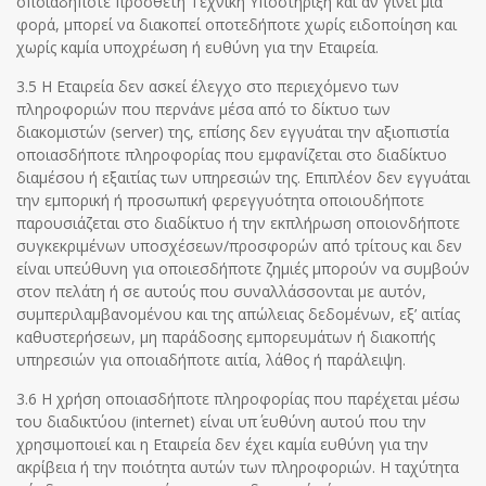
οποιαδήποτε πρόσθετη Τεχνική Υποστήριξη και αν γίνει μια
φορά, μπορεί να διακοπεί οποτεδήποτε χωρίς ειδοποίηση και
χωρίς καμία υποχρέωση ή ευθύνη για την Εταιρεία.
3.5 Η Εταιρεία δεν ασκεί έλεγχο στο περιεχόμενο των
πληροφοριών που περνάνε μέσα από το δίκτυο των
διακομιστών (server) της, επίσης δεν εγγυάται την αξιοπιστία
οποιασδήποτε πληροφορίας που εμφανίζεται στο διαδίκτυο
διαμέσου ή εξαιτίας των υπηρεσιών της. Επιπλέον δεν εγγυάται
την εμπορική ή προσωπική φερεγγυότητα οποιουδήποτε
παρουσιάζεται στο διαδίκτυο ή την εκπλήρωση οποιονδήποτε
συγκεκριμένων υποσχέσεων/προσφορών από τρίτους και δεν
είναι υπεύθυνη για οποιεσδήποτε ζημιές μπορούν να συμβούν
στον πελάτη ή σε αυτούς που συναλλάσσονται με αυτόν,
συμπεριλαμβανομένου και της απώλειας δεδομένων, εξ’ αιτίας
καθυστερήσεων, μη παράδοσης εμπορευμάτων ή διακοπής
υπηρεσιών για οποιαδήποτε αιτία, λάθος ή παράλειψη.
3.6 Η χρήση οποιασδήποτε πληροφορίας που παρέχεται μέσω
του διαδικτύου (internet) είναι υπ΄ ευθύνη αυτού που την
χρησιμοποιεί και η Εταιρεία δεν έχει καμία ευθύνη για την
ακρίβεια ή την ποιότητα αυτών των πληροφοριών. Η ταχύτητα