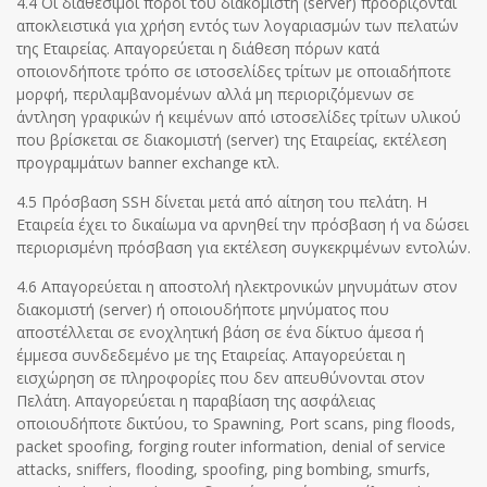
4.4 Οι διαθέσιμοι πόροι του διακομιστή (server) προορίζονται
αποκλειστικά για χρήση εντός των λογαριασμών των πελατών
της Εταιρείας. Απαγορεύεται η διάθεση πόρων κατά
οποιονδήποτε τρόπο σε ιστοσελίδες τρίτων με οποιαδήποτε
μορφή, περιλαμβανομένων αλλά μη περιοριζόμενων σε
άντληση γραφικών ή κειμένων από ιστοσελίδες τρίτων υλικού
που βρίσκεται σε διακομιστή (server) της Εταιρείας, εκτέλεση
προγραμμάτων banner exchange κτλ.
4.5 Πρόσβαση SSH δίνεται μετά από αίτηση του πελάτη. Η
Εταιρεία έχει το δικαίωμα να αρνηθεί την πρόσβαση ή να δώσει
περιορισμένη πρόσβαση για εκτέλεση συγκεκριμένων εντολών.
4.6 Απαγορεύεται η αποστολή ηλεκτρονικών μηνυμάτων στον
διακομιστή (server) ή οποιουδήποτε μηνύματος που
αποστέλλεται σε ενοχλητική βάση σε ένα δίκτυο άμεσα ή
έμμεσα συνδεδεμένο με της Εταιρείας. Απαγορεύεται η
εισχώρηση σε πληροφορίες που δεν απευθύνονται στον
Πελάτη. Απαγορεύεται η παραβίαση της ασφάλειας
οποιουδήποτε δικτύου, το Spawning, Port scans, ping floods,
packet spoofing, forging router information, denial of service
attacks, sniffers, flooding, spoofing, ping bombing, smurfs,