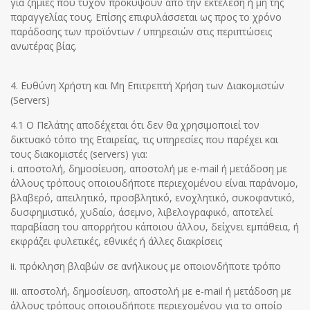
για ζημιές που τυχόν προκύψουν από την εκτέλεση ή μη της
παραγγελίας τους. Επίσης επιφυλάσσεται ως προς το χρόνο
παράδοσης των προϊόντων / υπηρεσιών στις περιπτώσεις
ανωτέρας βίας.
4. Ευθύνη Χρήστη και Μη Επιτρεπτή Χρήση των Διακομιστών
(Servers)
4.1 Ο Πελάτης αποδέχεται ότι δεν θα χρησιμοποιεί τον
δικτυακό τόπο της Εταιρείας, τις υπηρεσίες που παρέχει και
τους διακομιστές (servers) για:
i. αποστολή, δημοσίευση, αποστολή με e-mail ή μετάδοση με
άλλους τρόπους οποιουδήποτε περιεχομένου είναι παράνομο,
βλαβερό, απειλητικό, προσβλητικό, ενοχλητικό, συκοφαντικό,
δυσφημιστικό, χυδαίο, άσεμνο, λιβελογραφικό, αποτελεί
παραβίαση του απορρήτου κάποιου άλλου, δείχνει εμπάθεια, ή
εκφράζει φυλετικές, εθνικές ή άλλες διακρίσεις
ii. πρόκληση βλαβών σε ανήλικους με οποιονδήποτε τρόπο
iii. αποστολή, δημοσίευση, αποστολή με e-mail ή μετάδοση με
άλλους τρόπους οποιουδήποτε περιεχομένου για το οποίο